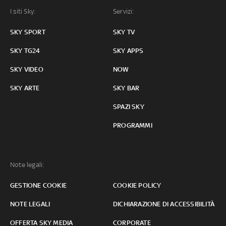
I siti Sky:
Servizi:
SKY SPORT
SKY TV
SKY TG24
SKY APPS
SKY VIDEO
NOW
SKY ARTE
SKY BAR
SPAZI SKY
PROGRAMMI
Note legali:
GESTIONE COOKIE
COOKIE POLICY
NOTE LEGALI
DICHIARAZIONE DI ACCESSIBILITÀ
OFFERTA SKY MEDIA
CORPORATE