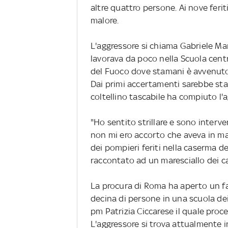
altre quattro persone. Ai nove feri
malore.
L'aggressore si chiama Gabriele Ma
lavorava da poco nella Scuola centra
del Fuoco dove stamani è avvenuto 
Dai primi accertamenti sarebbe st
coltellino tascabile ha compiuto l'
"Ho sentito strillare e sono interv
non mi ero accorto che aveva in ma
dei pompieri feriti nella caserma dei
raccontato ad un maresciallo dei car
La procura di Roma ha aperto un fa
decina di persone in una scuola dei 
pm Patrizia Ciccarese il quale proc
L'aggressore si trova attualmente i