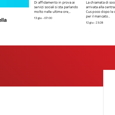
Di affidamento in prova ai
La chiamata di soc
servizi sociali si sta parlando
arrivata alla centr
molto nelle ultime ore,...
Cus poco dopo le 
per il mancato...
13 giu - 07:00
lla
12 giu - 23:28