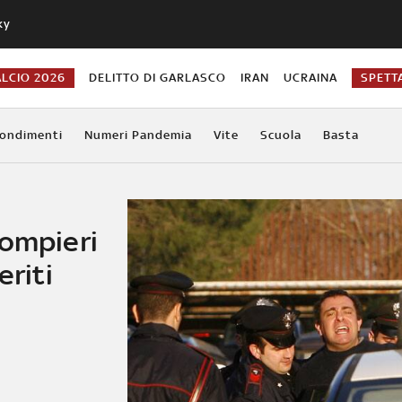
ky
ALCIO 2026
DELITTO DI GARLASCO
IRAN
UCRAINA
SPETT
ondimenti
Numeri Pandemia
Vite
Scuola
Basta
pompieri
eriti