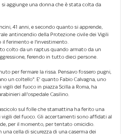
ti si aggiunge una donna che è stata colta da
ncini, 41 anni, e secondo quanto si apprende,
le antincendio della Protezione civile dei Vigili
il ferimento e l'investimento.
ato colto da un raptus quando armato da un
aggressione, ferendo in tutto dieci persone.
enuto per fermare la rissa. Pensavo fossero pugni,
no un coltello". E' quanto Fabio Calvagna, uno
 vigili del fuoco in piazza Scilla a Roma, ha
abinieri all'ospedale Casilino.
scicolo sul folle che stamattina ha ferito una
vigili del fuoco. Gli accertamenti sono affidati al
ede, per il momento, per tentato omicidio.
n una cella di sicurezza di una caserma dei