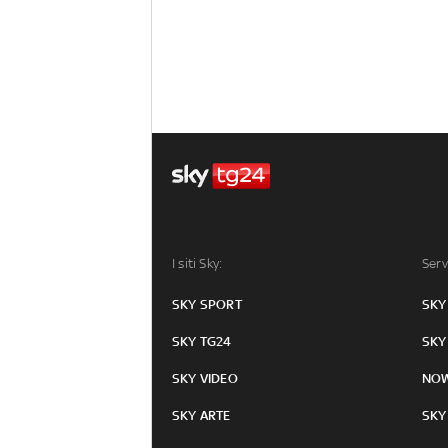
I siti Sky:
Serv
SKY SPORT
SKY
SKY TG24
SKY
SKY VIDEO
NO
SKY ARTE
SKY