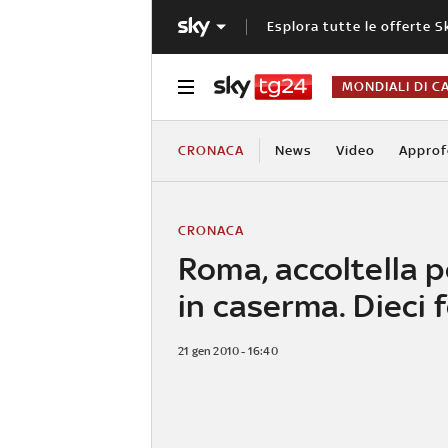
Esplora tutte le offerte S
MONDIALI DI C
CRONACA
News
Video
Approf
CRONACA
Roma, accoltella 
in caserma. Dieci f
21 gen 2010 - 16:40