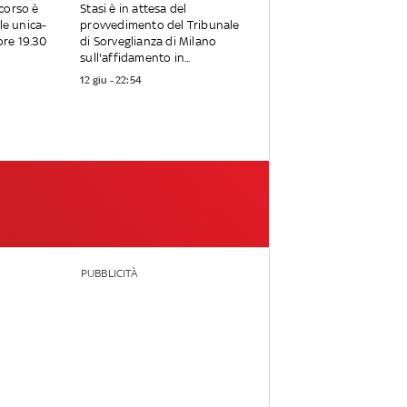
corso è
Stasi è in attesa del
ale unica-
provvedimento del Tribunale
ore 19.30
di Sorveglianza di Milano
sull'affidamento in...
12 giu - 22:54
PUBBLICITÀ