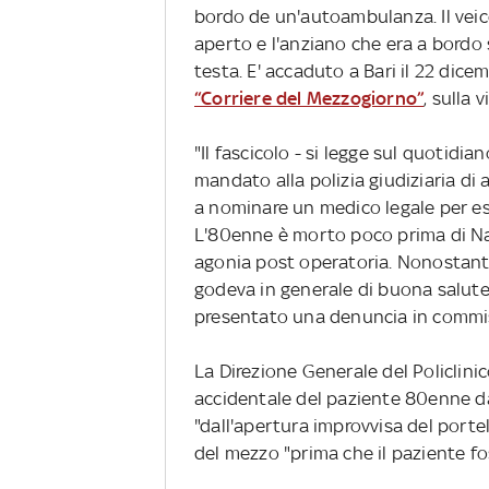
bordo de un'autoambulanza. Il veic
aperto e l'anziano che era a bordo 
testa. E' accaduto a Bari il 22 dic
“Corriere del Mezzogiorno”
, sulla 
"Il fascicolo - si legge sul quotidia
mandato alla polizia giudiziaria di a
a nominare un medico legale per ese
L'80enne è morto poco prima di Nat
agonia post operatoria. Nonostante
godeva in generale di buona salute.
presentato una denuncia in commiss
La Direzione Generale del Policlini
accidentale del paziente 80enne d
"dall'apertura improvvisa del porte
del mezzo "prima che il paziente fo