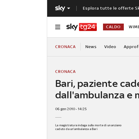
Esplora tutte le offerte S
CALDO
WIM
CRONACA
News
Video
Approf
CRONACA
Bari, paziente cad
dall'ambulanza e
06 gen 2010 - 14:25
La magistratura indaga sulla morte di un anziano
caduto da un'ambulanza a Bari