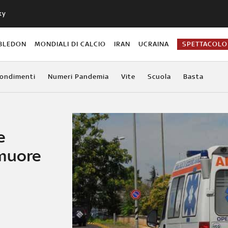
ky
BLEDON
MONDIALI DI CALCIO
IRAN
UCRAINA
SPETTACOLO
ondimenti
Numeri Pandemia
Vite
Scuola
Basta
e
 muore