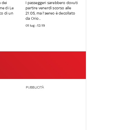
a dei
I passeggeri sarebbero dovuti
one di Le
partire venerdì scorso alle
to di un
21:05, ma l'aereo è decollato
da Orio...
01 lug - 12:19
PUBBLICITÀ