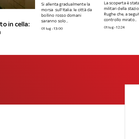
La scoperta è stat
Si allenta gradualmente la
militari della stazi
morsa sull'Italia: le città da
Rughe che, a segui
bollino rosso domani
controllo mirato...
saranno solo...
o in cella:
01 lug - 12:24
01 lug - 13:00
m