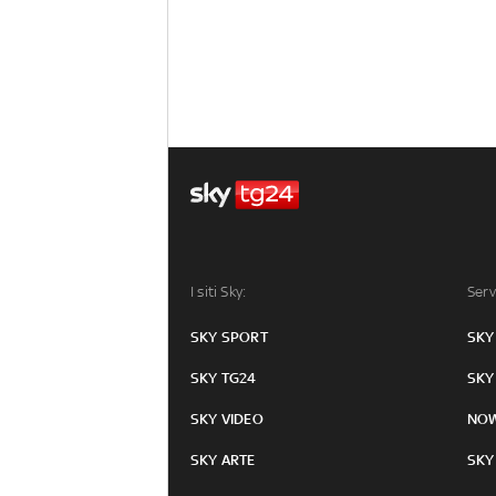
I siti Sky:
Serv
SKY SPORT
SKY
SKY TG24
SKY
SKY VIDEO
NO
SKY ARTE
SKY