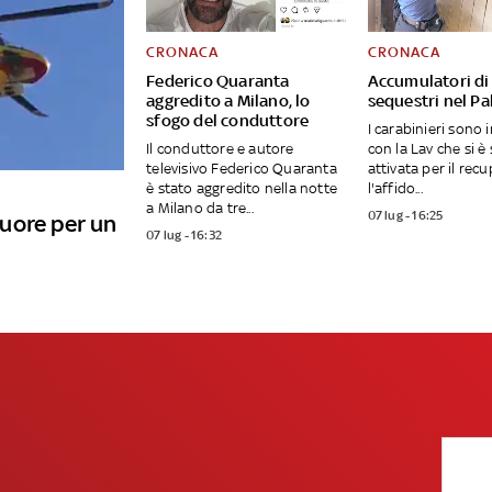
CRONACA
CRONACA
Federico Quaranta
Accumulatori di 
aggredito a Milano, lo
sequestri nel P
sfogo del conduttore
I carabinieri sono 
Il conduttore e autore
con la Lav che si è
televisivo Federico Quaranta
attivata per il rec
è stato aggredito nella notte
l'affido...
a Milano da tre...
07 lug - 16:25
uore per un
07 lug - 16:32