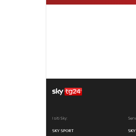
I siti Sky:
Serv
SKY SPORT
SKY