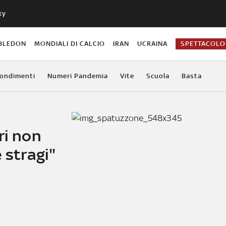
ky
BLEDON
MONDIALI DI CALCIO
IRAN
UCRAINA
SPETTACOLO
ondimenti
Numeri Pandemia
Vite
Scuola
Basta
ri non
 stragi"