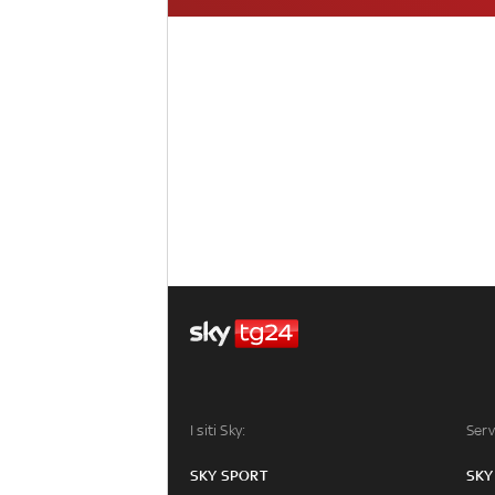
I siti Sky:
Serv
SKY SPORT
SKY