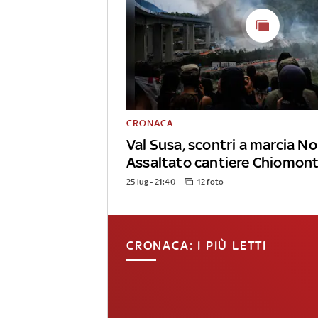
CRONACA
Val Susa, scontri a marcia No
Assaltato cantiere Chiomon
25 lug - 21:40
12 foto
CRONACA: I PIÙ LETTI