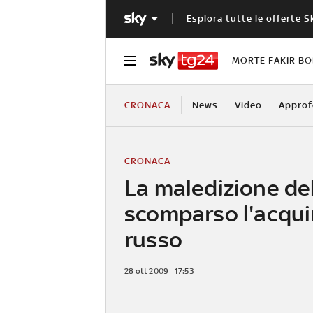
Esplora tutte le offerte S
MORTE FAKIR B
CRONACA
News
Video
Approf
CRONACA
La maledizione del
scomparso l'acqui
russo
28 ott 2009 - 17:53