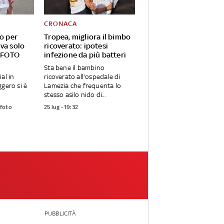
CRONACA
eo per
Tropea, migliora il bimbo
va solo
ricoverato: ipotesi
. FOTO
infezione da più batteri
Sta bene il bambino
al in
ricoverato all'ospedale di
ggero si è
Lamezia che frequenta lo
.
stesso asilo nido di...
 foto
25 lug - 19:32
PUBBLICITÀ