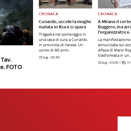
CRONACA
CRONACA
Cunardo, uccide la moglie
A Milano il cort
malata in Rsa e si spara
Roggero, ma arri
l'organizzatrice
Tragedia nel pomeriggio in
una casa di cura a Cunardo,
La manifestazione
in provincia di Varese. Un
annunciata sui soci
uomo di 80 anni...
difesa di Mario Ro
trasformata in un..
25 lug - 20:40
 Tav.
25 lug - 20:05
11
te. FOTO