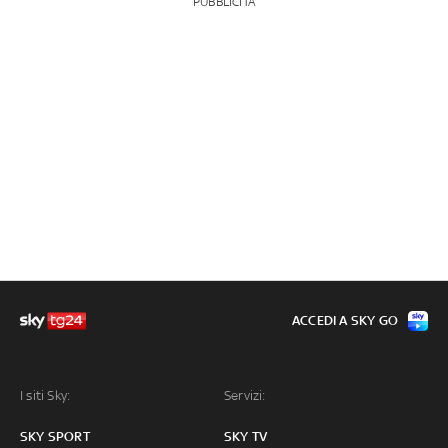
PUBBLICITÀ
ACCEDI A SKY GO
I siti Sky:
Servizi:
SKY SPORT
SKY TV