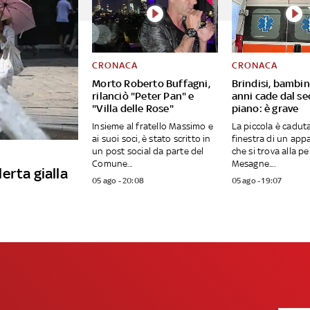
CRONACA
CRONACA
Morto Roberto Buffagni,
Brindisi, bambin
rilanciò "Peter Pan" e
anni cade dal s
"Villa delle Rose"
piano: è grave
Insieme al fratello Massimo e
La piccola è caduta
ai suoi soci, è stato scritto in
finestra di un ap
un post social da parte del
che si trova alla pe
Comune...
Mesagne....
lerta gialla
05 ago - 20:08
05 ago - 19:07