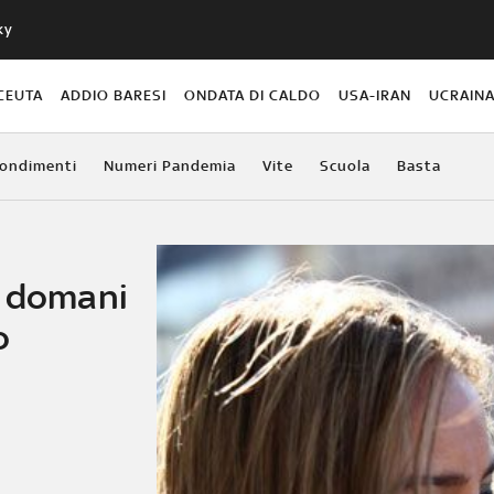
ky
CEUTA
ADDIO BARESI
ONDATA DI CALDO
USA-IRAN
UCRAIN
ondimenti
Numeri Pandemia
Vite
Scuola
Basta
o domani
o