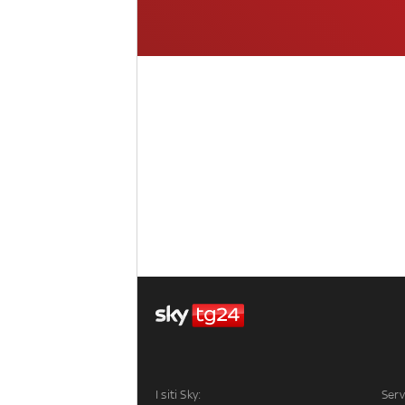
I siti Sky:
Serv