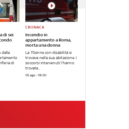
CRONACA
a di sei
Incendio in
econdo
appartamento a Roma,
morta una donna
 dalla
La 70enne con disabilità si
partamento
trovava nella sua abitazione. I
riferia di
soccorsi intervenuti l'hanno
trovata...
05 ago - 18:50