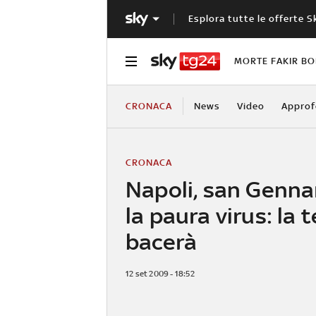
Esplora tutte le offerte S
MORTE FAKIR B
CRONACA
News
Video
Approf
CRONACA
Napoli, san Genna
la paura virus: la t
bacerà
12 set 2009 - 18:52