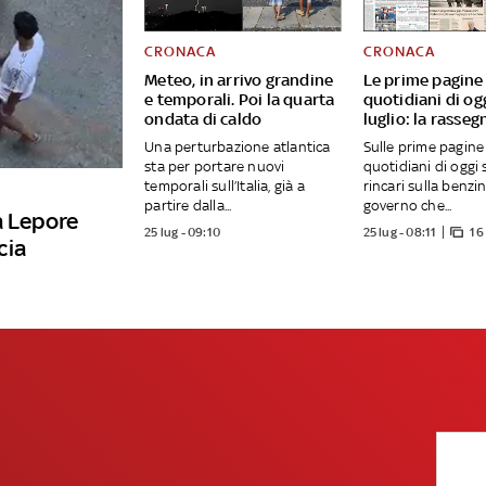
CRONACA
CRONACA
Meteo, in arrivo grandine
Le prime pagine
e temporali. Poi la quarta
quotidiani di og
ondata di caldo
luglio: la rasse
Una perturbazione atlantica
Sulle prime pagine
sta per portare nuovi
quotidiani di oggi 
temporali sull’Italia, già a
rincari sulla benzin
partire dalla...
governo che...
a Lepore
25 lug - 09:10
25 lug - 08:11
16
cia