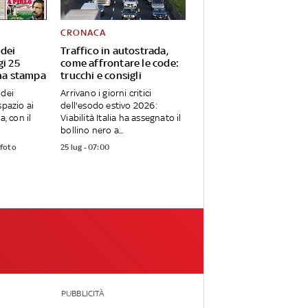
CRONACA
 dei
Traffico in autostrada,
gi 25
come affrontare le code:
gna stampa
trucchi e consigli
 dei
Arrivano i giorni critici
spazio ai
dell'esodo estivo 2026:
a, con il
Viabilità Italia ha assegnato il
bollino nero a...
 foto
25 lug - 07:00
PUBBLICITÀ