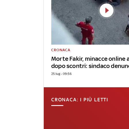
CRONACA
Morte Fakir, minacce online 
dopo scontri: sindaco denun
25 lug - 09:56
CRONACA: I PIÙ LETTI