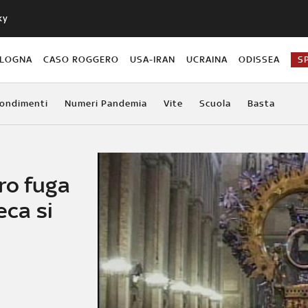
ky
OLOGNA
CASO ROGGERO
USA-IRAN
UCRAINA
ODISSEA
S
ondimenti
Numeri Pandemia
Vite
Scuola
Basta
ro fuga
eca si