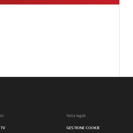
izi:
Note legali:
 TV
GESTIONE COOKIE