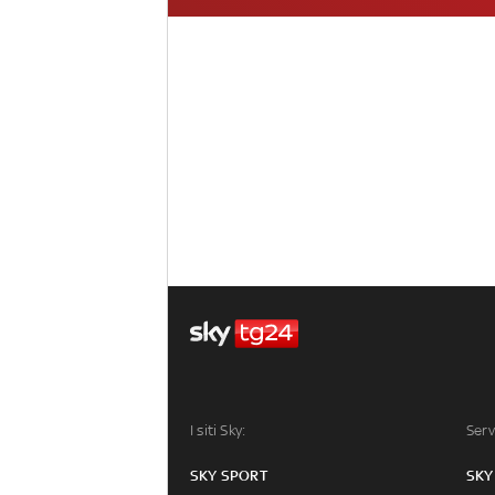
I siti Sky:
Serv
SKY SPORT
SKY