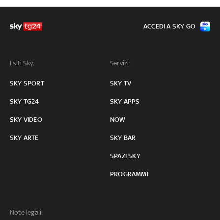
ACCEDI A SKY GO
I siti Sky:
Servizi:
SKY SPORT
SKY TV
SKY TG24
SKY APPS
SKY VIDEO
NOW
SKY ARTE
SKY BAR
SPAZI SKY
PROGRAMMI
Note legali: