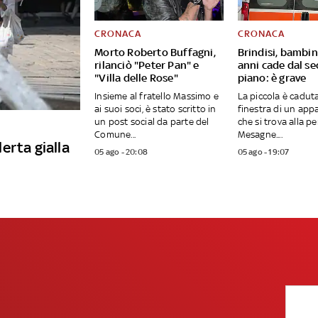
CRONACA
CRONACA
Morto Roberto Buffagni,
Brindisi, bambin
rilanciò "Peter Pan" e
anni cade dal s
"Villa delle Rose"
piano: è grave
Insieme al fratello Massimo e
La piccola è caduta
ai suoi soci, è stato scritto in
finestra di un ap
un post social da parte del
che si trova alla pe
Comune...
Mesagne....
lerta gialla
05 ago - 20:08
05 ago - 19:07