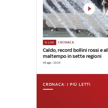
CRONACA
LIVE
Caldo, record bollini rossi e al
maltempo in sette regioni
05 ago - 22:25
CRONACA: I PIÙ LETTI