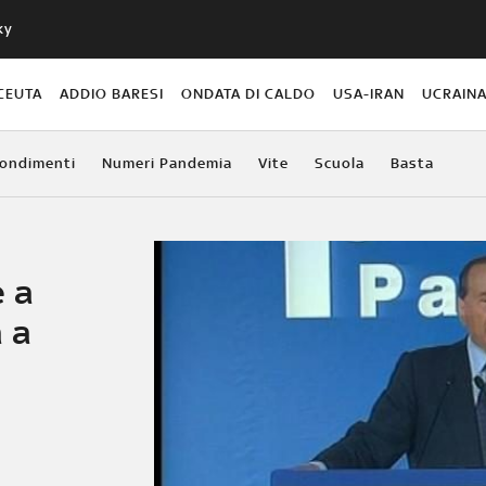
ky
CEUTA
ADDIO BARESI
ONDATA DI CALDO
USA-IRAN
UCRAIN
ondimenti
Numeri Pandemia
Vite
Scuola
Basta
e a
 a