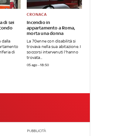
CRONACA
a di sei
Incendio in
econdo
appartamento a Roma,
morta una donna
 dalla
La 70enne con disabilità si
partamento
trovava nella sua abitazione. I
riferia di
soccorsi intervenuti l'hanno
trovata...
05 ago - 18:50
PUBBLICITÀ