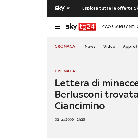
Esplora tutte le offerte S
CAOS MIGRANTI 
CRONACA
News
Video
Approf
CRONACA
Lettera di minacc
Berlusconi trovata
Ciancimino
02 lug 2009 - 21:23