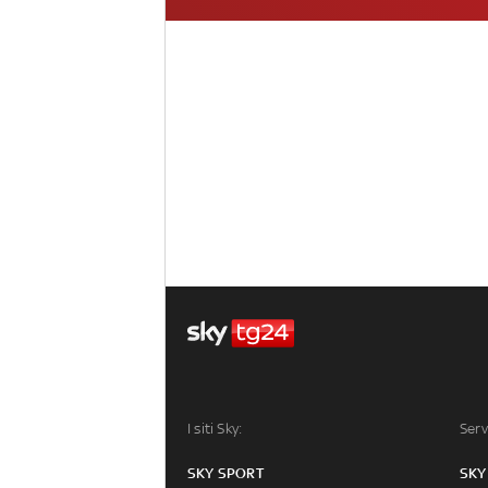
I siti Sky:
Serv
SKY SPORT
SKY