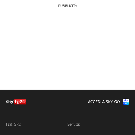
PUBBLICITÀ
ACCEDI A SKY GO
I siti Sky:
Servizi: