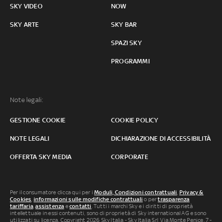
SKY VIDEO
NOW
SKY ARTE
SKY BAR
SPAZI SKY
PROGRAMMI
Note legali:
GESTIONE COOKIE
COOKIE POLICY
NOTE LEGALI
DICHIARAZIONE DI ACCESSIBILITÀ
OFFERTA SKY MEDIA
CORPORATE
Per il consumatore clicca qui per i
Moduli, Condizioni contrattuali
,
Privacy &
Cookies
,
informazioni sulle modifiche contrattuali
o per
trasparenza
tariffaria
,
assistenza
e
contatti
. Tutti i marchi Sky e i diritti di proprietà
intellettuale in essi contenuti, sono di proprietà di Sky international AG e sono
utilizzati su licenza. Copyright 2026 Sky Italia - Sky Italia Srl Via Monte Penice, 7 -