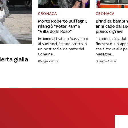
CRONACA
CRONACA
Morto Roberto Buffagni,
Brindisi, bambin
rilanciò "Peter Pan" e
anni cade dal s
"Villa delle Rose"
piano: è grave
Insieme al fratello Massimo e
La piccola è caduta
ai suoi soci, è stato scritto in
finestra di un ap
un post social da parte del
che si trova alla pe
Comune...
Mesagne....
lerta gialla
05 ago - 20:08
05 ago - 19:07