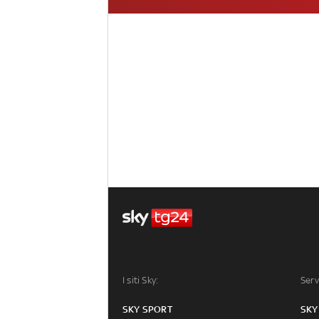
I siti Sky:
Serv
SKY SPORT
SKY