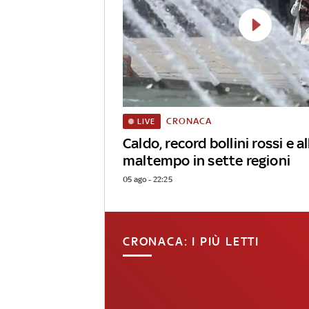
CRONACA
LIVE
Caldo, record bollini rossi e al
maltempo in sette regioni
05 ago - 22:25
CRONACA: I PIÙ LETTI