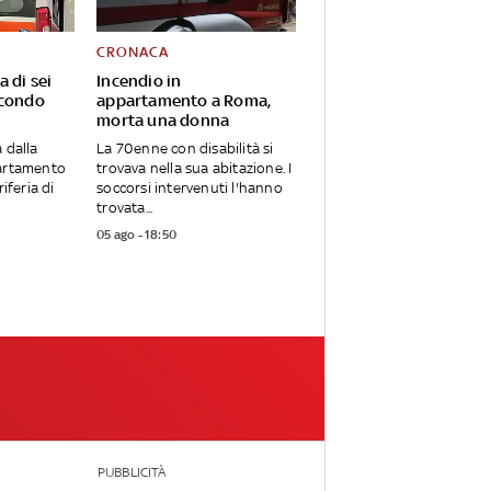
CRONACA
a di sei
Incendio in
econdo
appartamento a Roma,
morta una donna
 dalla
La 70enne con disabilità si
partamento
trovava nella sua abitazione. I
riferia di
soccorsi intervenuti l'hanno
trovata...
05 ago - 18:50
PUBBLICITÀ