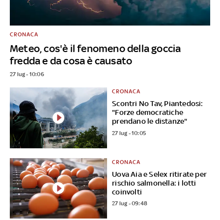
CRONACA
Meteo, cos'è il fenomeno della goccia
fredda e da cosa è causato
27 lug - 10:06
CRONACA
Scontri No Tav, Piantedosi:
"Forze democratiche
prendano le distanze"
27 lug - 10:05
CRONACA
Uova Aia e Selex ritirate per
rischio salmonella: i lotti
coinvolti
27 lug - 09:48