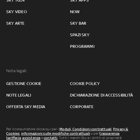
SKY TG24
SKY APPS
SKY VIDEO
NOW
SKY ARTE
SKY BAR
SPAZI SKY
PROGRAMMI
Note legali:
GESTIONE COOKIE
COOKIE POLICY
NOTE LEGALI
DICHIARAZIONE DI ACCESSIBILITÀ
OFFERTA SKY MEDIA
CORPORATE
Per il consumatore clicca qui per i
Moduli, Condizioni contrattuali
,
Privacy &
Cookies
,
informazioni sulle modifiche contrattuali
o per
trasparenza
tariffaria
,
assistenza
e
contatti
. Tutti i marchi Sky e i diritti di proprietà