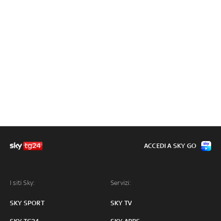
ACCEDI A SKY GO
I siti Sky:
Servizi:
SKY SPORT
SKY TV