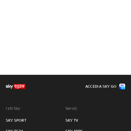
ACCEDI A SKY GO
I siti Sky:
Servizi:
SKY SPORT
SKY TV