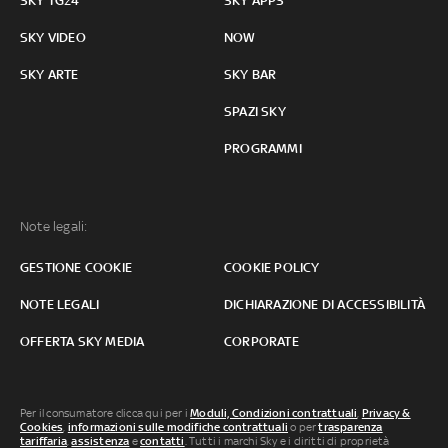
SKY TG24
SKY APPS
SKY VIDEO
NOW
SKY ARTE
SKY BAR
SPAZI SKY
PROGRAMMI
Note legali:
GESTIONE COOKIE
COOKIE POLICY
NOTE LEGALI
DICHIARAZIONE DI ACCESSIBILITÀ
OFFERTA SKY MEDIA
CORPORATE
Per il consumatore clicca qui per i
Moduli, Condizioni contrattuali
,
Privacy &
Cookies
,
informazioni sulle modifiche contrattuali
o per
trasparenza
tariffaria
,
assistenza
e
contatti
. Tutti i marchi Sky e i diritti di proprietà