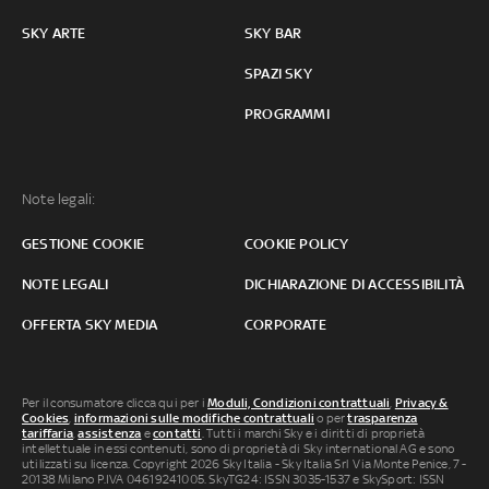
SKY ARTE
SKY BAR
SPAZI SKY
PROGRAMMI
Note legali:
GESTIONE COOKIE
COOKIE POLICY
NOTE LEGALI
DICHIARAZIONE DI ACCESSIBILITÀ
OFFERTA SKY MEDIA
CORPORATE
Per il consumatore clicca qui per i
Moduli, Condizioni contrattuali
,
Privacy &
Cookies
,
informazioni sulle modifiche contrattuali
o per
trasparenza
tariffaria
,
assistenza
e
contatti
. Tutti i marchi Sky e i diritti di proprietà
intellettuale in essi contenuti, sono di proprietà di Sky international AG e sono
utilizzati su licenza. Copyright 2026 Sky Italia - Sky Italia Srl Via Monte Penice, 7 -
20138 Milano P.IVA 04619241005. SkyTG24: ISSN 3035-1537 e SkySport: ISSN