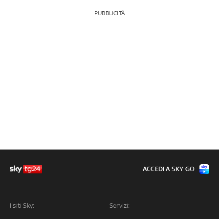
PUBBLICITÀ
ACCEDI A SKY GO
I siti Sky:
Servizi: