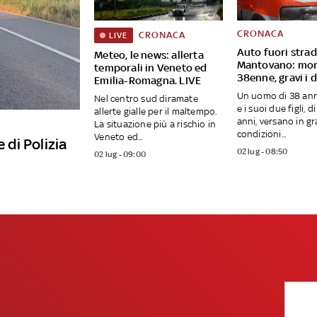
CRONACA
CRONACA
LIVE
Auto fuori strad
Meteo, le news: allerta
Mantovano: mo
temporali in Veneto ed
38enne, gravi i d
Emilia-Romagna. LIVE
Un uomo di 38 ann
Nel centro sud diramate
e i suoi due figli, d
allerte gialle per il maltempo.
anni, versano in g
La situazione più a rischio in
condizioni...
Veneto ed...
 di Polizia
02 lug - 08:50
02 lug - 09:00