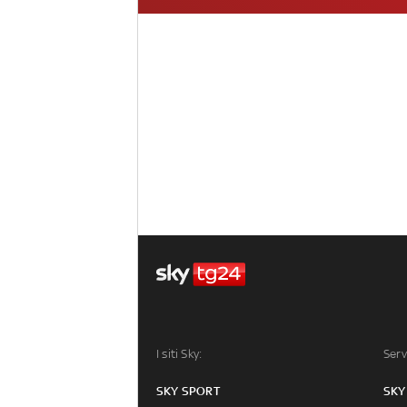
I siti Sky:
Serv
SKY SPORT
SKY