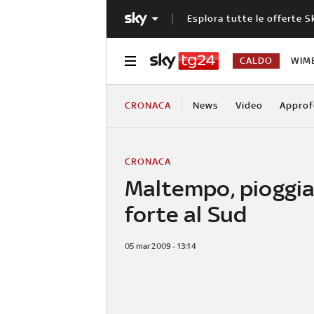
Esplora tutte le offerte S
CALDO
WIM
CRONACA
News
Video
Approf
CRONACA
Maltempo, pioggia
forte al Sud
05 mar 2009 - 13:14