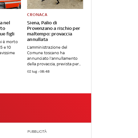
CRONACA
a nel
Siena, Palio di
rto
Provenzano a rischio per
ue figli
maltempo: provaccia
annullata
i è morto
i 5 e 10
L’amministrazione del
ravissime
Comune toscano ha
annunciato l’annullamento
della provaccia, prevista per...
02 lug - 08:48
PUBBLICITÀ