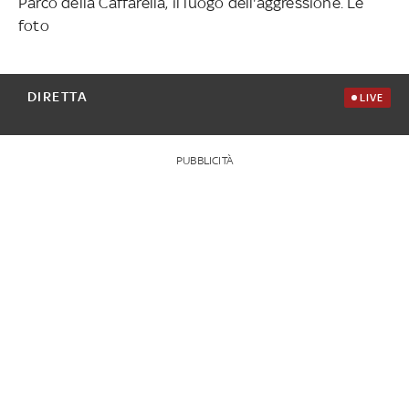
Parco della Caffarella, il luogo dell'aggressione. Le
foto
DIRETTA
LIVE
PUBBLICITÀ