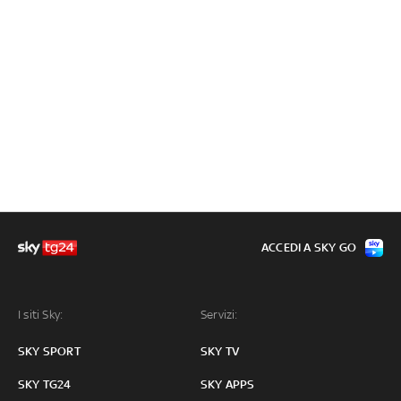
ACCEDI A SKY GO
I siti Sky:
Servizi:
SKY SPORT
SKY TV
SKY TG24
SKY APPS