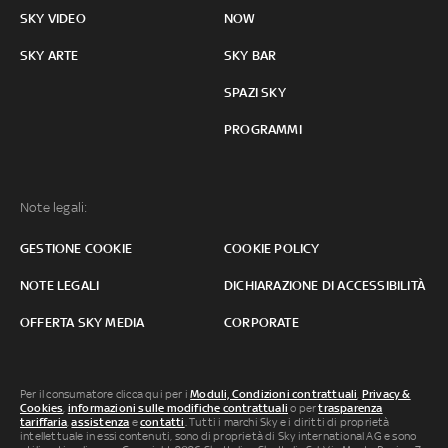
SKY VIDEO
NOW
SKY ARTE
SKY BAR
SPAZI SKY
PROGRAMMI
Note legali:
GESTIONE COOKIE
COOKIE POLICY
NOTE LEGALI
DICHIARAZIONE DI ACCESSIBILITÀ
OFFERTA SKY MEDIA
CORPORATE
Per il consumatore clicca qui per i
Moduli, Condizioni contrattuali
,
Privacy &
Cookies
,
informazioni sulle modifiche contrattuali
o per
trasparenza
tariffaria
,
assistenza
e
contatti
. Tutti i marchi Sky e i diritti di proprietà
intellettuale in essi contenuti, sono di proprietà di Sky international AG e sono