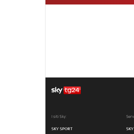
I siti Sky:
Serv
SKY SPORT
SKY