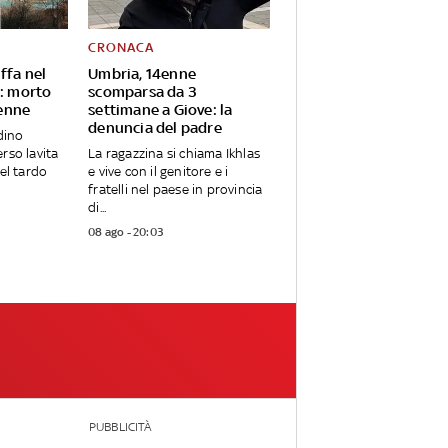
CRONACA
ffa nel
Umbria, 14enne
e: morto
scomparsa da 3
enne
settimane a Giove: la
denuncia del padre
adino
rso lavita
La ragazzina si chiama Ikhlas
nel tardo
e vive con il genitore e i
fratelli nel paese in provincia
di...
08 ago - 20:03
PUBBLICITÀ