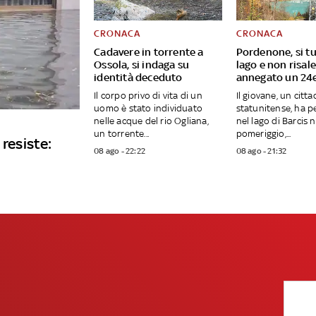
CRONACA
CRONACA
Cadavere in torrente a
Pordenone, si tu
Ossola, si indaga su
lago e non risal
identità deceduto
annegato un 24
Il corpo privo di vita di un
Il giovane, un citt
uomo è stato individuato
statunitense, ha pe
nelle acque del rio Ogliana,
nel lago di Barcis 
un torrente...
pomeriggio,...
 resiste:
08 ago - 22:22
08 ago - 21:32