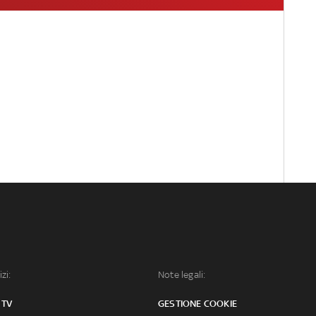
izi:
Note legali:
 TV
GESTIONE COOKIE