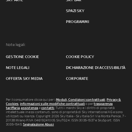
SPAZI SKY
PROGRAMMI
Note legali:
GESTIONE COOKIE
COOKIE POLICY
NOTE LEGALI
DICHIARAZIONE DI ACCESSIBILITÀ
OFFERTA SKY MEDIA
CORPORATE
Per il consumatore clicca qui per i
Moduli, Condizioni contrattuali
,
Privacy &
Cookies
,
informazioni sulle modifiche contrattuali
o per
trasparenza
tariffaria
,
assistenza
e
contatti
. Tutti i marchi Sky e i diritti di proprietà
intellettuale in essi contenuti, sono di proprietà di Sky international AG e sono
utilizzati su licenza. Copyright 2026 Sky Italia - Sky Italia Srl Via Monte Penice, 7 -
20138 Milano P.IVA 04619241005. SkyTG24: ISSN 3035-1537 e SkySport: ISSN
3035-1545.
Segnalazione Abusi