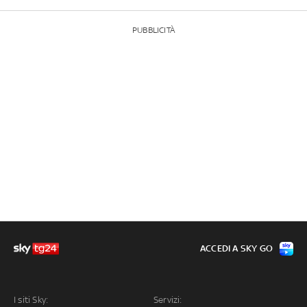
PUBBLICITÀ
ACCEDI A SKY GO
I siti Sky:
Servizi: