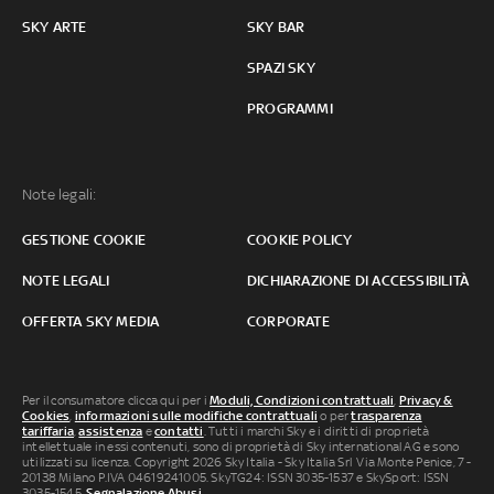
SKY ARTE
SKY BAR
SPAZI SKY
PROGRAMMI
Note legali:
GESTIONE COOKIE
COOKIE POLICY
NOTE LEGALI
DICHIARAZIONE DI ACCESSIBILITÀ
OFFERTA SKY MEDIA
CORPORATE
Per il consumatore clicca qui per i
Moduli, Condizioni contrattuali
,
Privacy &
Cookies
,
informazioni sulle modifiche contrattuali
o per
trasparenza
tariffaria
,
assistenza
e
contatti
. Tutti i marchi Sky e i diritti di proprietà
intellettuale in essi contenuti, sono di proprietà di Sky international AG e sono
utilizzati su licenza. Copyright 2026 Sky Italia - Sky Italia Srl Via Monte Penice, 7 -
20138 Milano P.IVA 04619241005. SkyTG24: ISSN 3035-1537 e SkySport: ISSN
3035-1545.
Segnalazione Abusi