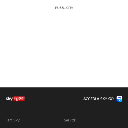
PUBBLICITÀ
ACCEDI A SKY GO
I siti Sky:
Servizi: