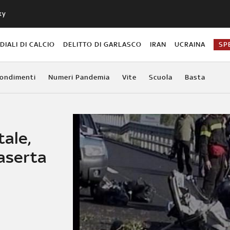
ky
IALI DI CALCIO
DELITTO DI GARLASCO
IRAN
UCRAINA
SP
ondimenti
Numeri Pandemia
Vite
Scuola
Basta
tale,
Caserta