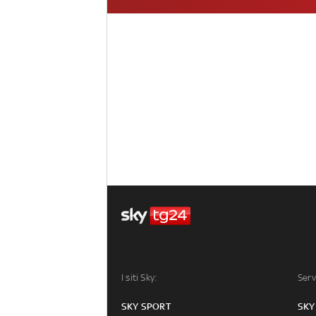
I siti Sky:
Serv
SKY SPORT
SKY