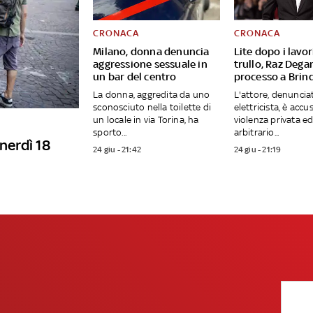
CRONACA
CRONACA
Milano, donna denuncia
Lite dopo i lavor
aggressione sessuale in
trullo, Raz Dega
un bar del centro
processo a Brind
La donna, aggredita da uno
L'attore, denuncia
sconosciuto nella toilette di
elettricista, è accu
un locale in via Torina, ha
violenza privata ed
sporto...
arbitrario...
enerdì 18
24 giu - 21:42
24 giu - 21:19