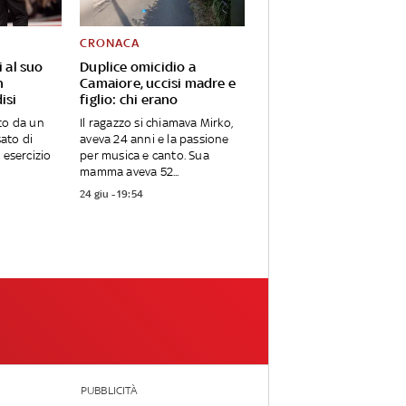
CRONACA
i al suo
Duplice omicidio a
n
Camaiore, uccisi madre e
isi
figlio: chi erano
to da un
Il ragazzo si chiamava Mirko,
sato di
aveva 24 anni e la passione
 esercizio
per musica e canto. Sua
mamma aveva 52...
24 giu - 19:54
PUBBLICITÀ