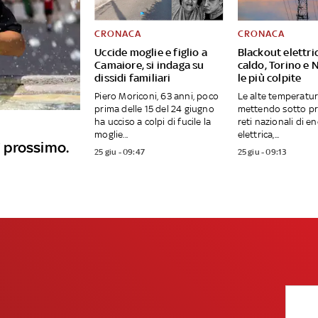
CRONACA
CRONACA
Uccide moglie e figlio a
Blackout elettric
Camaiore, si indaga su
caldo, Torino e 
dissidi familiari
le più colpite
Piero Moriconi, 63 anni, poco
Le alte temperatu
prima delle 15 del 24 giugno
mettendo sotto pr
ha ucciso a colpi di fucile la
reti nazionali di e
moglie...
elettrica,...
ì prossimo.
25 giu - 09:47
25 giu - 09:13