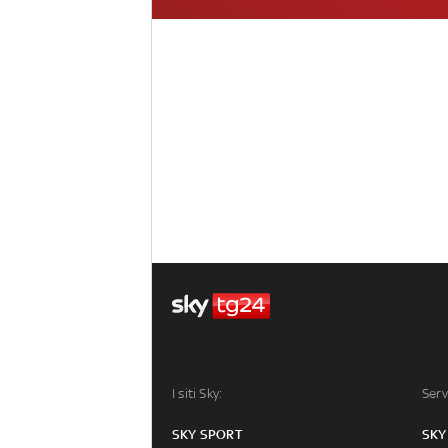
I siti Sky:
Serv
SKY SPORT
SKY