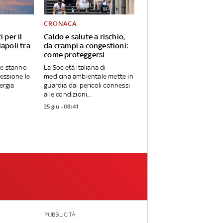
CRONACA
i per il
Caldo e salute a rischio,
Napoli tra
da crampi a congestioni:
come proteggersi
re stanno
La Società italiana di
essione le
medicina ambientale mette in
nergia
guardia dai pericoli connessi
alle condizioni...
25 giu - 08:41
PUBBLICITÀ