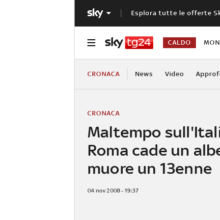
Esplora tutte le offerte S
CALDO
MOND
CRONACA
News
Video
Approf
CRONACA
Maltempo sull'Ital
Roma cade un albe
muore un 13enne
04 nov 2008 - 19:37