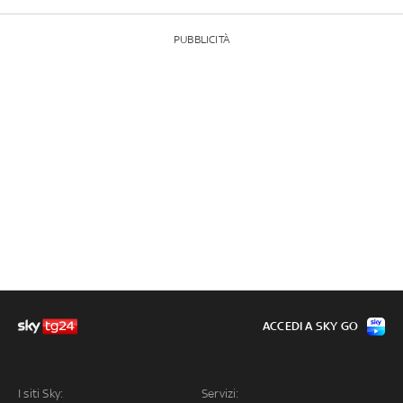
PUBBLICITÀ
ACCEDI A SKY GO
I siti Sky:
Servizi: