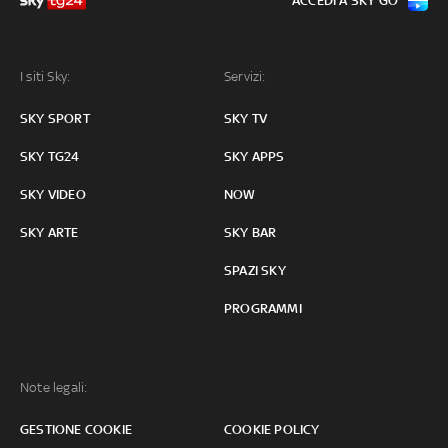
ACCEDI A SKY GO
I siti Sky:
Servizi:
SKY SPORT
SKY TV
SKY TG24
SKY APPS
SKY VIDEO
NOW
SKY ARTE
SKY BAR
SPAZI SKY
PROGRAMMI
Note legali:
GESTIONE COOKIE
COOKIE POLICY