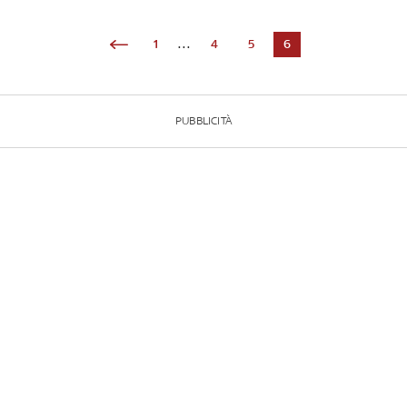
1
...
4
5
6
PUBBLICITÀ