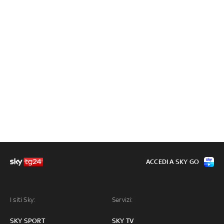
ACCEDI A SKY GO
I siti Sky:
Servizi:
SKY SPORT
SKY TV