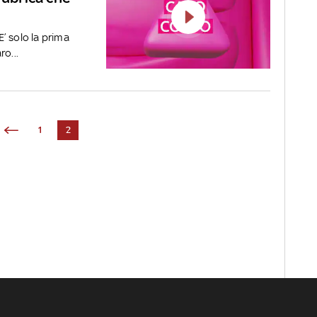
’ solo la prima
o...
1
2