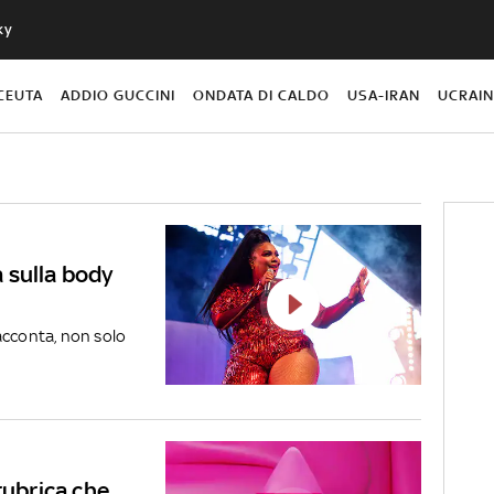
ky
CEUTA
ADDIO GUCCINI
ONDATA DI CALDO
USA-IRAN
UCRAI
 sulla body
acconta, non solo
rubrica che