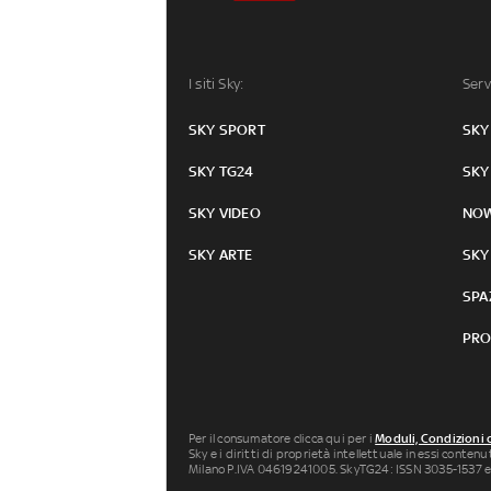
I siti Sky:
Serv
SKY SPORT
SKY
SKY TG24
SKY
SKY VIDEO
NO
SKY ARTE
SKY
SPA
PRO
Per il consumatore clicca qui per i
Moduli, Condizioni 
Sky e i diritti di proprietà intellettuale in essi conten
Milano P.IVA 04619241005. SkyTG24: ISSN 3035-1537 e