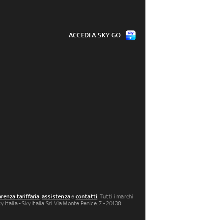
ACCEDI A SKY GO
renza tariffaria
,
assistenza
e
contatti
. Tutti i marchi
 Italia - Sky Italia Srl Via Monte Penice, 7 - 20138