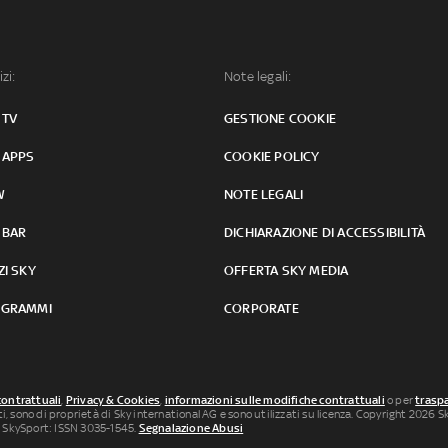
izi:
Note legali:
 TV
GESTIONE COOKIE
 APPS
COOKIE POLICY
W
NOTE LEGALI
 BAR
DICHIARAZIONE DI ACCESSIBILITÀ
ZI SKY
OFFERTA SKY MEDIA
GRAMMI
CORPORATE
contrattuali
,
Privacy & Cookies
,
informazioni sulle modifiche contrattuali
o per
traspa
uti, sono di proprietà di Sky international AG e sono utilizzati su licenza. Copyright 2026 Sky
 SkySport: ISSN 3035-1545.
Segnalazione Abusi