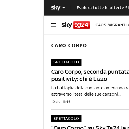
Esplora tutte le offerte S
CAOS MIGRANTI 
CARO CORPO
SPETTACOLO
Caro Corpo, seconda puntata
positivity: chi è Lizzo
La battaglia della cantante americana r
attraverso i testi delle sue canzoni,...
10 dic - 11:46
SPETTACOLO
“Caro Corpo”, su Sky Tg24 la 