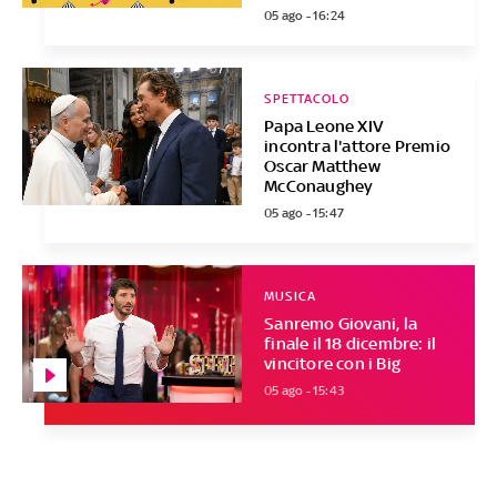
05 ago - 16:24
SPETTACOLO
Papa Leone XIV
incontra l'attore Premio
Oscar Matthew
McConaughey
05 ago - 15:47
MUSICA
Sanremo Giovani, la
finale il 18 dicembre: il
vincitore con i Big
05 ago - 15:43