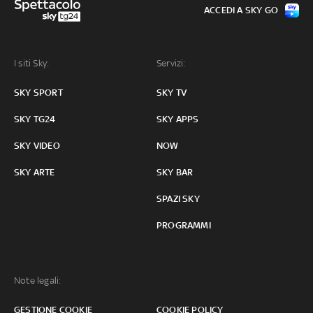
ACCEDI A SKY GO
I siti Sky:
Servizi:
SKY SPORT
SKY TV
SKY TG24
SKY APPS
SKY VIDEO
NOW
SKY ARTE
SKY BAR
SPAZI SKY
PROGRAMMI
Note legali:
GESTIONE COOKIE
COOKIE POLICY