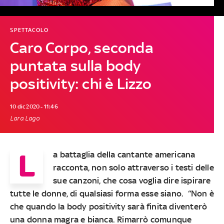
SPETTACOLO
Caro Corpo, seconda
puntata sulla body
positivity: chi è Lizzo
10 dic 2020 - 11:46
Lara Lago
L
a battaglia della cantante americana
racconta, non solo attraverso i testi delle
sue canzoni, che cosa voglia dire ispirare
tutte le donne, di qualsiasi forma esse siano. “Non è
che quando la body positivity sarà finita diventerò
una donna magra e bianca. Rimarrò comunque