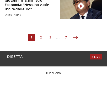
Giovanni Tria, ministro
Economia: "Nessuno vuole
uscire dall’euro"
01 giu - 18:45
1
2
3
...
7
DIRETTA
LIVE
PUBBLICITÀ