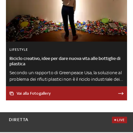
LIFESTYLE
Riciclo creativo, idee per dare nuova vita alle bottiglie di
plastica
Secondo un rapporto di Greenpeace Usa, la soluzione al
problema dei rifiuti plastici non è il riciclo industriale dei
materiali, ma il riutilizzo dei contenitori, ad esempio
preferendo l'acquisto di prodotti sfusi e alla spina.
Vai alla Fotogallery
Un'altra possibilità è il riciclo creativo, che permette di
dare nuova vita agli oggetti
DIRETTA
LIVE