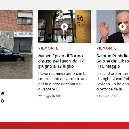
PIEMONTE
PIEMONTE
Museo Egizio di Torino
Salman Rushdie 
chiuso per lavori dal 17
Salone del Libro
giugno al 12 luglio
il 10 maggio
I lavori culmineranno con la
Lo scrittore britan
costruzione della copertura
dialogherà con Ro
per la piazza destinata a
Saviano. Lo ha ann
diventare il...
direttrice della...
 e
22 mag - 16:50
23 apr - 15:16
no