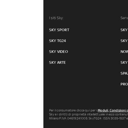
I siti Sky:
Serv
SKY SPORT
SKY
SKY TG24
SKY
SKY VIDEO
NO
SKY ARTE
SKY
SPA
PRO
Per il consumatore clicca qui per i
Moduli, Condizioni 
Sky e i diritti di proprietà intellettuale in essi conten
Milano P.IVA 04619241005. SkyTG24: ISSN 3035-1537 e