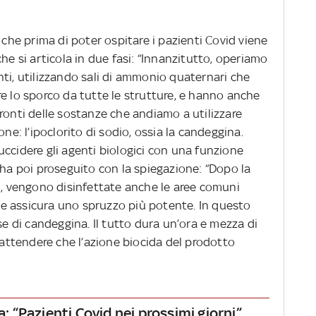
 che prima di poter ospitare i pazienti Covid viene
he si articola in due fasi: “Innanzitutto, operiamo
ti, utilizzando sali di ammonio quaternari che
e lo sporco da tutte le strutture, e hanno anche
ronti delle sostanze che andiamo a utilizzare
one: l’ipoclorito di sodio, ossia la candeggina.
ccidere gli agenti biologici con una funzione
 ha poi proseguito con la spiegazione: “Dopo la
ni, vengono disinfettate anche le aree comuni
e assicura uno spruzzo più potente. In questo
se di candeggina. Il tutto dura un’ora e mezza di
e attendere che l’azione biocida del prodotto
a: “Pazienti Covid nei prossimi giorni”