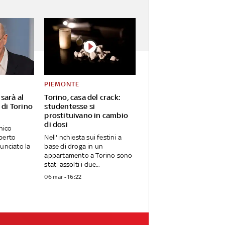
PIEMONTE
sarà al
Torino, casa del crack:
 di Torino
studentesse si
prostituivano in cambio
di dosi
nico
berto
Nell'inchiesta sui festini a
unciato la
base di droga in un
appartamento a Torino sono
stati assolti i due...
06 mar - 16:22