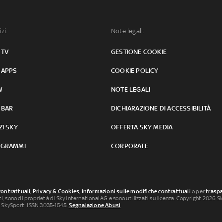
izi:
Note legali:
 TV
GESTIONE COOKIE
 APPS
COOKIE POLICY
W
NOTE LEGALI
 BAR
DICHIARAZIONE DI ACCESSIBILITÀ
ZI SKY
OFFERTA SKY MEDIA
GRAMMI
CORPORATE
contrattuali
,
Privacy & Cookies
,
informazioni sulle modifiche contrattuali
o per
traspa
uti, sono di proprietà di Sky international AG e sono utilizzati su licenza. Copyright 2026 Sky
 SkySport: ISSN 3035-1545.
Segnalazione Abusi