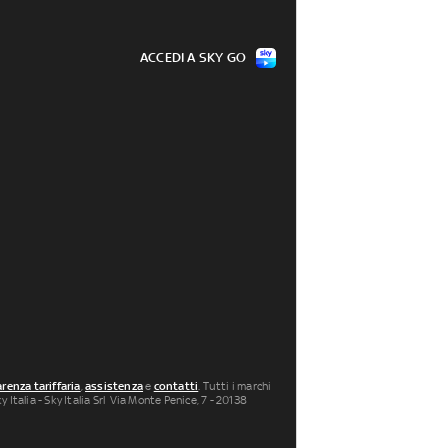
ACCEDI A SKY GO
renza tariffaria
,
assistenza
e
contatti
. Tutti i marchi
 Italia - Sky Italia Srl Via Monte Penice, 7 - 20138