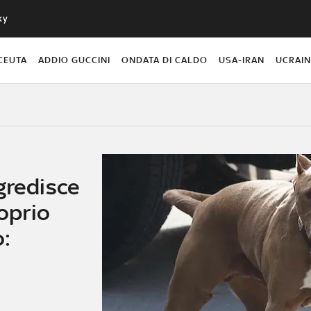
ky
CEUTA
ADDIO GUCCINI
ONDATA DI CALDO
USA-IRAN
UCRAI
gredisce
roprio
o: