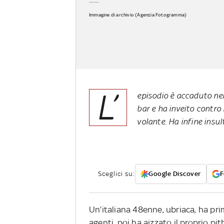
Immagine di archivio (Agenzia Fotogramma)
L’
episodio è accaduto nel
bar e ha inveito contro 
volante. Ha infine insul
Sceglici su:
Google Discover
F
Un’italiana 48enne, ubriaca, ha prim
agenti, poi ha aizzato il proprio pi