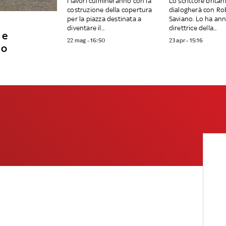
I lavori culmineranno con la
Lo scrittore britan
costruzione della copertura
dialogherà con Ro
per la piazza destinata a
Saviano. Lo ha ann
diventare il...
direttrice della...
 e
22 mag - 16:50
23 apr - 15:16
no