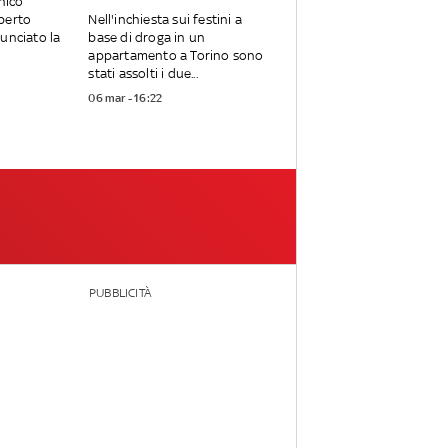
nico
berto
Nell'inchiesta sui festini a
unciato la
base di droga in un
appartamento a Torino sono
stati assolti i due...
06 mar - 16:22
PUBBLICITÀ