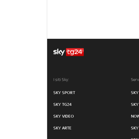
I siti Sky:
Serv
SKY SPORT
SKY
SKY TG24
SKY
SKY VIDEO
NO
SKY ARTE
SKY