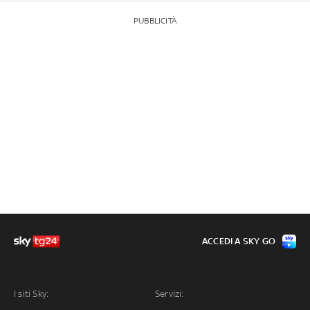
PUBBLICITÀ
ACCEDI A SKY GO
I siti Sky:
Servizi: