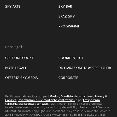
SKY ARTE
SKY BAR
SPAZI SKY
PROGRAMMI
Note legali:
GESTIONE COOKIE
COOKIE POLICY
NOTE LEGALI
DICHIARAZIONE DI ACCESSIBILITÀ
OFFERTA SKY MEDIA
CORPORATE
Per il consumatore clicca qui per i
Moduli, Condizioni contrattuali
,
Privacy &
Cookies
,
informazioni sulle modifiche contrattuali
o per
trasparenza
tariffaria
,
assistenza
e
contatti
. Tutti i marchi Sky e i diritti di proprietà
intellettuale in essi contenuti, sono di proprietà di Sky international AG e sono
utilizzati su licenza. Copyright 2026 Sky Italia - Sky Italia Srl Via Monte Penice, 7 -
20138 Milano P.IVA 04619241005. SkyTG24: ISSN 3035-1537 e SkySport: ISSN