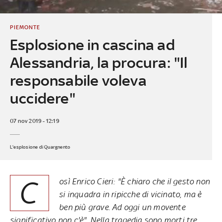
PIEMONTE
Esplosione in cascina ad
Alessandria, la procura: "Il
responsabile voleva
uccidere"
07 nov 2019 - 12:19
L'esplosione di Quargnento
C
osì Enrico Cieri: "È chiaro che il gesto non
si inquadra in ripicche di vicinato, ma è
ben più grave. Ad oggi un movente
significativo non c'è". Nella tragedia sono morti tre