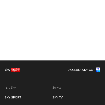
ACCEDI A SKY GO
I siti Sky:
Servizi:
SKY SPORT
SKY TV