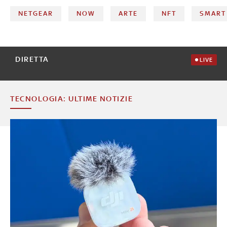
NETGEAR
NOW
ARTE
NFT
SMART
DIRETTA
LIVE
TECNOLOGIA: ULTIME NOTIZIE