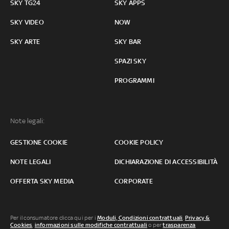
SKY TG24
SKY APPS
SKY VIDEO
NOW
SKY ARTE
SKY BAR
SPAZI SKY
PROGRAMMI
Note legali:
GESTIONE COOKIE
COOKIE POLICY
NOTE LEGALI
DICHIARAZIONE DI ACCESSIBILITÀ
OFFERTA SKY MEDIA
CORPORATE
Per il consumatore clicca qui per i
Moduli, Condizioni contrattuali
,
Privacy &
Cookies
,
informazioni sulle modifiche contrattuali
o per
trasparenza