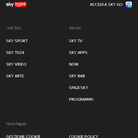
ACCEDI A SKY GO
I siti Sky:
Servizi:
SKY SPORT
SKY TV
SKY TG24
SKY APPS
SKY VIDEO
NOW
SKY ARTE
SKY BAR
SPAZI SKY
PROGRAMMI
Note legali:
GESTIONE COOKIE
COOKIE POLICY