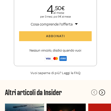
4
50
al mese
per 3 mesi, poi 9€ al mese
Cosa comprende l'offerta
Tutti gli articoli di Sky TG24 Insider
ABBONATI
Approfondimenti
,
opinioni e punti di
vista autorevoli
Nessun vincolo, disdici quando vuoi
La newsletter esclusiva di Sky TG24
Insider
Vuoi saperne di più? Leggi le FAQ
Altri articoli da Insider