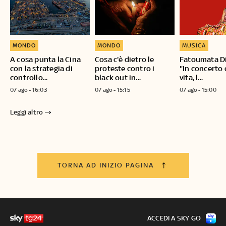
MONDO
MONDO
MUSICA
A cosa punta la Cina
Cosa c'è dietro le
Fatoumata D
con la strategia di
proteste contro i
"In concerto 
controllo...
black out in...
vita, l...
07 ago - 16:03
07 ago - 15:15
07 ago - 15:00
Leggi altro
TORNA AD INIZIO PAGINA
ACCEDI A SKY GO