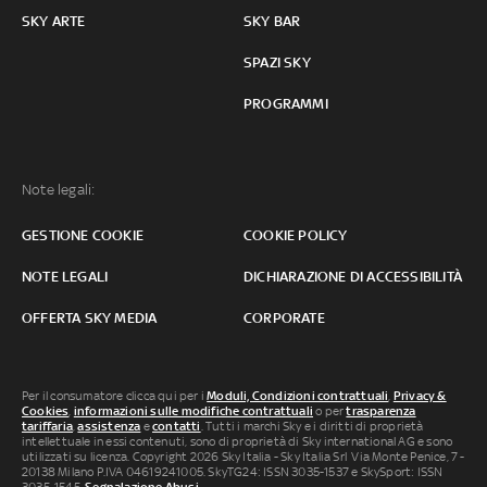
SKY ARTE
SKY BAR
SPAZI SKY
PROGRAMMI
Note legali:
GESTIONE COOKIE
COOKIE POLICY
NOTE LEGALI
DICHIARAZIONE DI ACCESSIBILITÀ
OFFERTA SKY MEDIA
CORPORATE
Per il consumatore clicca qui per i
Moduli, Condizioni contrattuali
,
Privacy &
Cookies
,
informazioni sulle modifiche contrattuali
o per
trasparenza
tariffaria
,
assistenza
e
contatti
. Tutti i marchi Sky e i diritti di proprietà
intellettuale in essi contenuti, sono di proprietà di Sky international AG e sono
utilizzati su licenza. Copyright 2026 Sky Italia - Sky Italia Srl Via Monte Penice, 7 -
20138 Milano P.IVA 04619241005. SkyTG24: ISSN 3035-1537 e SkySport: ISSN
3035-1545.
Segnalazione Abusi