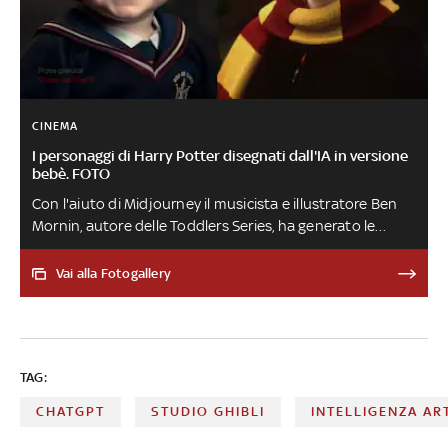
CINEMA
I personaggi di Harry Potter disegnati dall'IA in versione
bebè. FOTO
Con l'aiuto di Midjourney il musicista e illustratore Ben
Mornin, autore delle Toddlers Series, ha generato le
immagini dei protagonisti delle opere di J.K. Rowling
ispirate alle fattezze di Daniel Radcliffe, Emma Watson,
Vai alla Fotogallery
Rupert Grint e degli altri attori del film
TAG:
CHATGPT
STUDIO GHIBLI
INTELLIGENZA ART