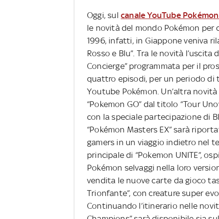
Oggi, sul
canale YouTube Pokémon u
le novità del mondo Pokémon per cel
1996, infatti, in Giappone veniva ri
Rosso e Blu”. Tra le novità l’uscita
Concierge” programmata per il pros
quattro episodi, per un periodo di 
Youtube Pokémon. Un’altra novità è 
“Pokemon GO” dal titolo “Tour Unova
con la speciale partecipazione di 
“Pokémon Masters EX” sarà riporta
gamers in un viaggio indietro nel 
principale di “Pokemon UNITE”, ospi
Pokémon selvaggi nella loro version
vendita le nuove carte da gioco ta
Trionfante”, con creature super evo
Continuando l’itinerario nelle nov
Champions” sarà disponibile sia sul