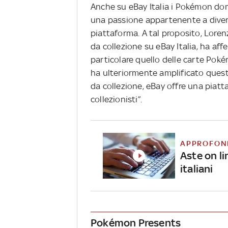
Anche su eBay Italia i Pokémon dom
una passione appartenente a diverse
piattaforma. A tal proposito, Loren
da collezione su eBay Italia, ha aff
particolare quello delle carte Poké
ha ulteriormente amplificato questo
da collezione, eBay offre una piatt
collezionisti”.
APPROFON
Aste on lin
italiani
Pokémon Presents