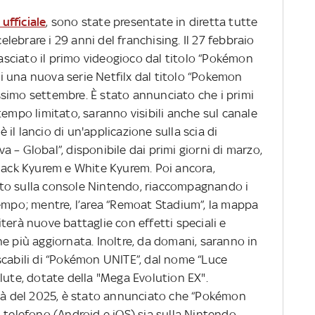
fficiale
, sono state presentate in diretta tutte
ebrare i 29 anni del franchising. Il 27 febbraio
lasciato il primo videogioco dal titolo “Pokémon
 di una nuova serie Netfilx dal titolo “Pokemon
simo settembre. È stato annunciato che i primi
tempo limitato, saranno visibili anche sul canale
il lancio di un'applicazione sulla scia di
 – Global”, disponibile dai primi giorni di marzo,
Black Kyurem e White Kyurem. Poi ancora,
to sulla console Nintendo, riaccompagnando i
tempo; mentre, l’area “Remoat Stadium”, la mappa
terà nuove battaglie con effetti speciali e
e più aggiornata. Inoltre, da domani, saranno in
scabili di “Pokémon UNITE”, dal nome “Luce
lute, dotate della "Mega Evolution EX".
ità del 2025, è stato annunciato che “Pokémon
 telefono (Android e iOS) sia sulla Nintendo