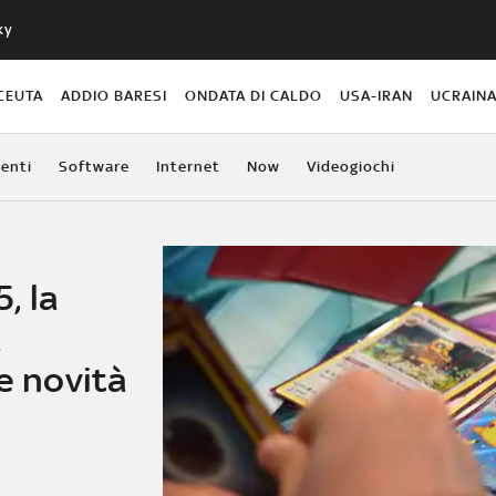
ky
CEUTA
ADDIO BARESI
ONDATA DI CALDO
USA-IRAN
UCRAIN
enti
Software
Internet
Now
Videogiochi
, la
a
le novità