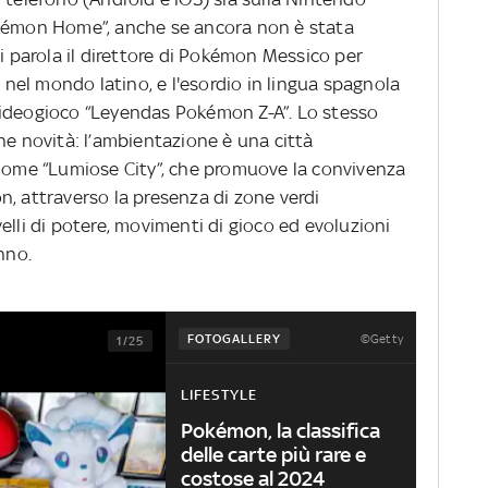
okémon Home”, anche se ancora non è stata
oi parola il direttore di Pokémon Messico per
à nel mondo latino, e l'esordio in lingua spagnola
videogioco “Leyendas Pokémon Z-A”. Lo stesso
ne novità: l’ambientazione è una città
 nome “Lumiose City”, che promuove la convivenza
n, attraverso la presenza di zone verdi
livelli di potere, movimenti di gioco ed evoluzioni
nno.
©Getty
FOTOGALLERY
1/25
LIFESTYLE
Pokémon, la classifica
delle carte più rare e
costose al 2024