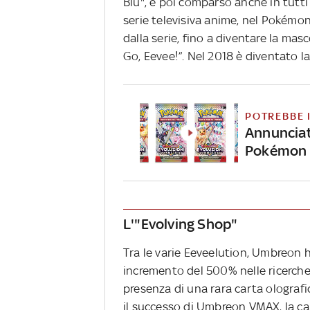
Blu", è poi comparso anche in tutti i
serie televisiva anime, nel Pokémo
dalla serie, fino a diventare la ma
Go, Eevee!”. Nel 2018 è diventato l
POTREBBE 
Annunciat
Pokémon -
L'"Evolving Shop"
Tra le varie Eeveelution, Umbreon h
incremento del 500% nelle ricerche 
presenza di una rara carta olografi
il successo di Umbreon VMAX, la car