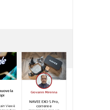
muove la
Giovanni Mirenna
ppi
NAVEE EXO S Pro,
correre e
tain View è