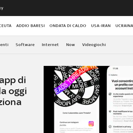
ky
CEUTA
ADDIO BARESI
ONDATA DI CALDO
USA-IRAN
UCRAIN
enti
Software
Internet
Now
Videogiochi
app di
da oggi
nziona