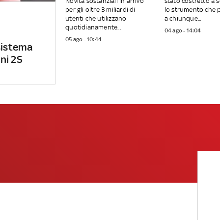
Novità sostanziali in arrivo
stato costretto a
per gli oltre 3 miliardi di
lo strumento che 
utenti che utilizzano
a chiunque...
quotidianamente...
04 ago - 14:04
05 ago - 10:44
sistema
ni 2S