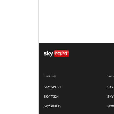
I siti Sky:
Serv
SKY SPORT
SKY
SKY TG24
SKY
SKY VIDEO
NO