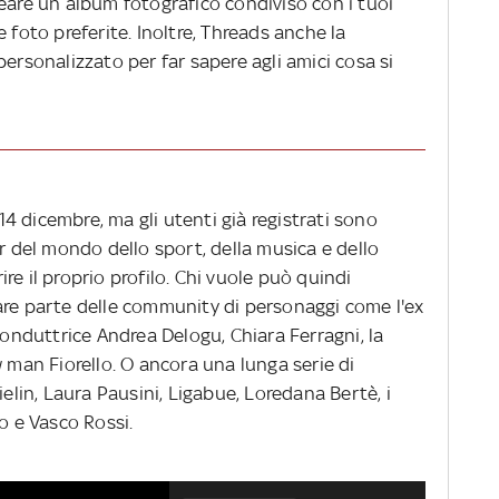
eare un album fotografico condiviso con i tuoi
 foto preferite. Inoltre, Threads anche la
personalizzato per far sapere agli amici cosa si
 14 dicembre, ma gli utenti già registrati sono
ar del mondo dello sport, della musica e dello
re il proprio profilo. Chi vuole può quindi
are parte delle community di personaggi come l'ex
conduttrice Andrea Delogu, Chiara Ferragni, la
w man Fiorello. O ancora una lunga serie di
ielin, Laura Pausini, Ligabue, Loredana Bertè, i
o e Vasco Rossi.