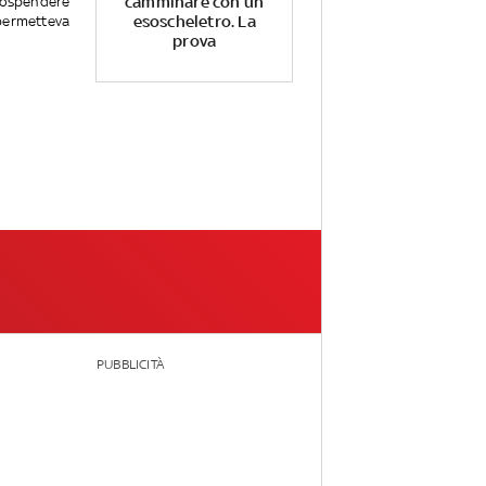
camminare con un
 sospendere
esoscheletro. La
permetteva
prova
PUBBLICITÀ