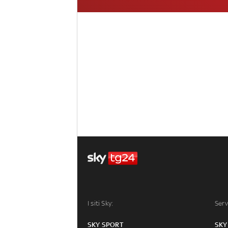
I siti Sky:
Serv
SKY SPORT
SKY