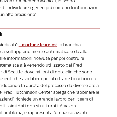
 Amazon Comprehend Medical, lo scopo
 di individuare i generi più comuni di informazioni
n’alta precisione”.
i
Medical è
il machine learning
, la branchia
asa sull’apprendimento automatico e dà alle
lle informazioni ricevute per poi costruire
sistema sta già venendo utilizzato dal Fred
di Seattle, dove milioni di note cliniche sono
pazienti che avrebbero potuto trarre beneficio da
, riducendo la durata del processo da diverse ore a
l Fred Hutchinson Center spiega che “abbinare le
azienti” richiede un grande lavoro per i team di
moltissimi dati non strutturati. Amazon
l problema, e rappresenta “un passo avanti