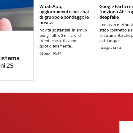
WhatsApp,
Google Earth ri
aggiornamento per chat
funziona AI: tro
di gruppo e sondaggi: le
deepfake
novità
Il colosso di Moun
Novità sostanziali in arrivo
stato costretto a
per gli oltre 3 miliardi di
lo strumento che 
utenti che utilizzano
a chiunque...
quotidianamente...
04 ago - 14:04
05 ago - 10:44
sistema
ni 2S