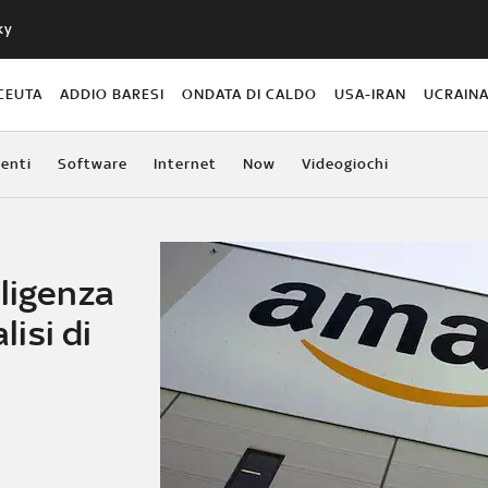
ky
CEUTA
ADDIO BARESI
ONDATA DI CALDO
USA-IRAN
UCRAIN
enti
Software
Internet
Now
Videogiochi
lligenza
lisi di