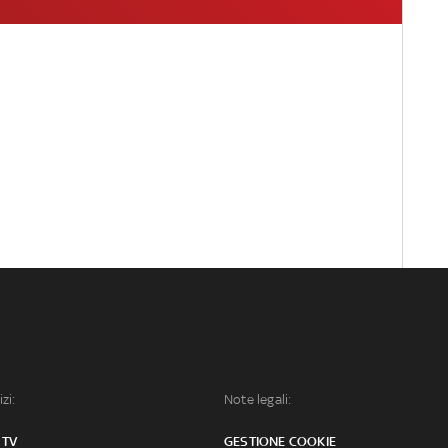
izi:
Note legali:
 TV
GESTIONE COOKIE