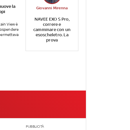
muove la
Giovanni Mirenna
ppi
NAVEE EXO S Pro,
correre e
tain View è
camminare con un
 sospendere
esoscheletro. La
permetteva
prova
PUBBLICITÀ