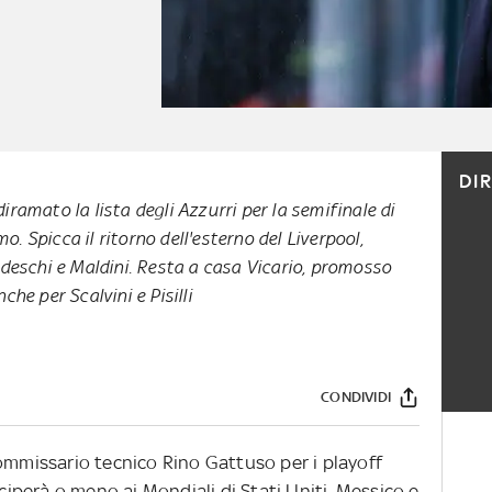
DI
iramato la lista degli Azzurri per la semifinale di
. Spicca il ritorno dell'esterno del Liverpool,
rdeschi e Maldini. Resta a casa Vicario, promosso
che per Scalvini e Pisilli
CONDIVIDI
commissario tecnico Rino Gattuso per i playoff
eciperà o meno ai Mondiali di Stati Uniti, Messico e