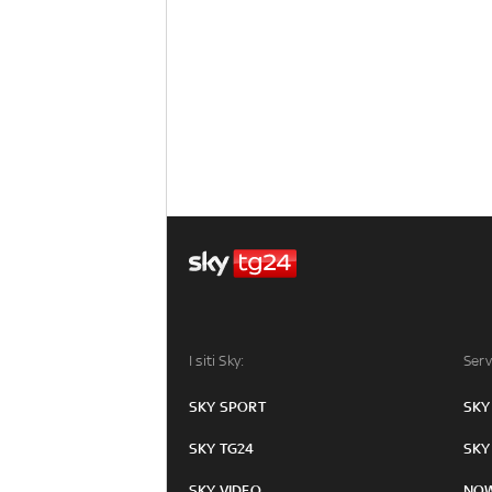
I siti Sky:
Serv
SKY SPORT
SKY
SKY TG24
SKY
SKY VIDEO
NO