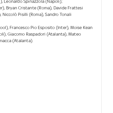
ta), Leonardo Spinazzola (Napoli);
ter), Bryan Cristante (Roma), Davide Frattesi
, Niccolò Pisilli (Roma), Sandro Tonali
pool), Francesco Pio Esposito (Inter), Moise Kean
oli), Giacomo Raspadori (Atalanta), Mateo
macca (Atalanta).