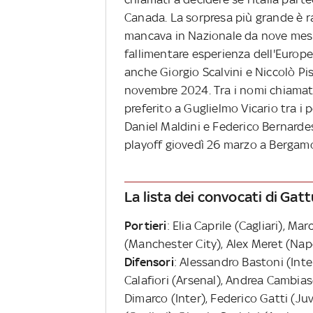
Canada. La sorpresa più grande è r
mancava in Nazionale da nove mesi e
fallimentare esperienza dell'Europ
anche Giorgio Scalvini e Niccolò P
novembre 2024. Tra i nomi chiamati 
preferito a Guglielmo Vicario tra i p
Daniel Maldini e Federico Bernardes
playoff giovedì 26 marzo a Bergam
La lista dei convocati di Gat
Portieri
: Elia Caprile (Cagliari), 
(Manchester City), Alex Meret (Napo
Difensori
: Alessandro Bastoni (Int
Calafiori (Arsenal), Andrea Cambia
Dimarco (Inter), Federico Gatti (J