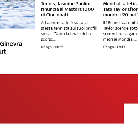
Tennis, Jasmine Paolini
Mondiali atletica
rinuncia al Masters 1000
Tate Taylor sfio
di Cincinnati
mondo U20 nei
Ad annunciarlo è stata la
Il 18enne statunit
stessa tennista sui suoi profili
Taylor scende sotto
social. “Dopo la finale dello
secondi nella gara
scorso...
metri ai Mondiali...
 Ginevra
07 ago - 14:56
07 ago - 13:43
ut