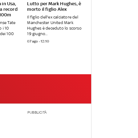
 in Usa,
Lutto per Mark Hughes, è
ra record
morto il figlio Alex
 100m
Il figlio dell'ex calciatore del
ense Tate
Manchester United Mark
 i 10
Hughes è deceduto lo scorso
 dei 100
19 giugno...
07 ago - 12:10
PUBBLICITÀ