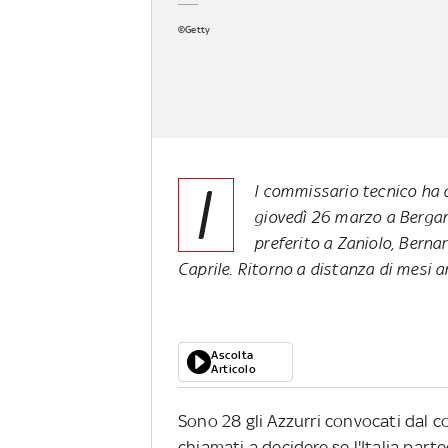
©Getty
I
l commissario tecnico ha d
giovedì 26 marzo a Bergamo
preferito a Zaniolo, Berna
Caprile. Ritorno a distanza di mesi an
Ascolta
Articolo
Sono 28 gli Azzurri convocati dal 
chiamati a decidere se l'Italia part