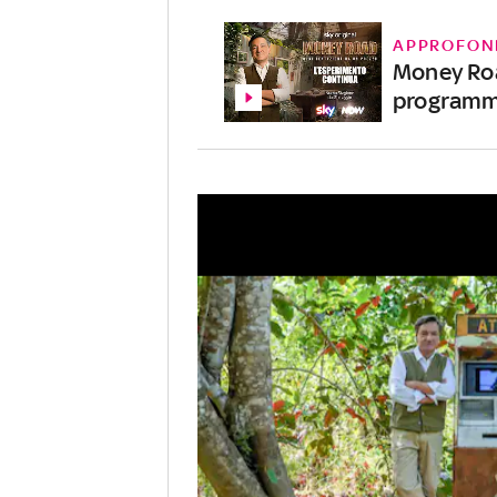
APPROFON
Money Roa
programm