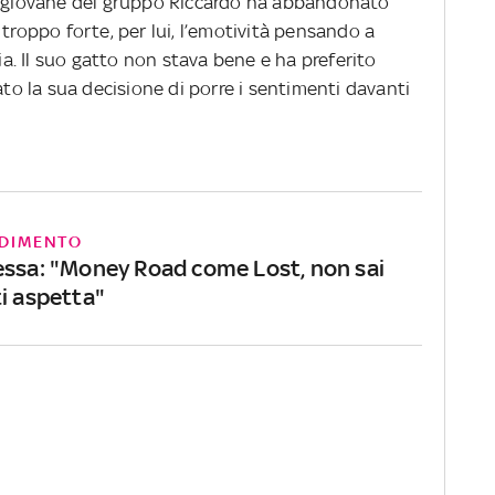
l più giovane del gruppo Riccardo ha abbandonato
 troppo forte, per lui, l’emotività pensando a
lia. Il suo gatto non stava bene e ha preferito
ato la sua decisione di porre i sentimenti davanti
DIMENTO
essa: "Money Road come Lost, non sai
ti aspetta"