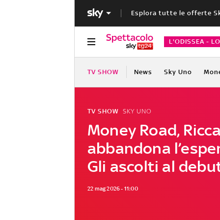
Esplora tutte le offerte S
L'ODISSEA - L
TV SHOW
News
Sky Uno
Mon
TV SHOW
SKY UNO
Money Road, Ricc
abbandona l’espe
Gli ascolti al debu
22 mag 2026 - 11:00