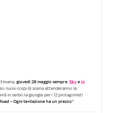
ettimana,
giovedì 28 maggio sempre
Sky
e
in
so nuovi colpi di scena attenderanno la
rà in serbo la giungla per i 12 protagonisti
oad – Ogni tentazione ha un prezzo
?