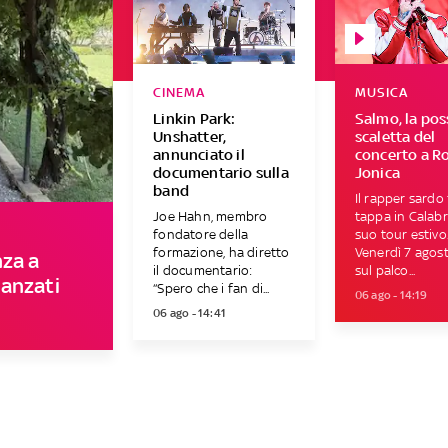
CINEMA
MUSICA
Linkin Park:
Salmo, la pos
Unshatter,
scaletta del
annunciato il
concerto a Ro
documentario sulla
Jonica
band
Il rapper sardo 
Joe Hahn, membro
tappa in Calabri
fondatore della
suo tour estivo
formazione, ha diretto
Venerdì 7 agost
nza a
il documentario:
sul palco...
anzati
“Spero che i fan di...
06 ago - 14:19
06 ago - 14:41