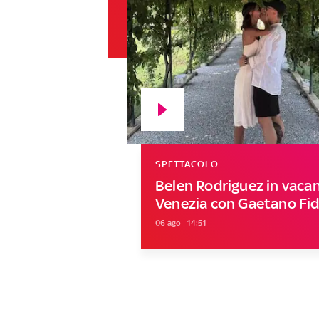
SPETTACOLO
Belen Rodriguez in vaca
Venezia con Gaetano Fid
06 ago - 14:51