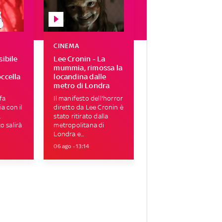
CINEMA
sibile
Lee Cronin - La
mummia, rimossa la
ccella
locandina dalle
metro di Londra
fa
Il manifesto dell'horror
a con il
diretto da Lee Cronin è
.
stato ritirato dalla
o salirà
metropolitana di
Londra e...
06 ago - 13:14