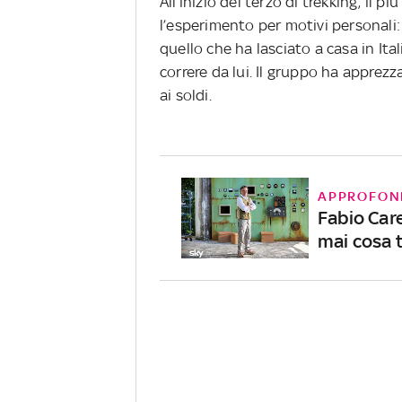
All’inizio del terzo di trekking, i
l’esperimento per motivi personali:
quello che ha lasciato a casa in Ita
correre da lui. Il gruppo ha apprezz
ai soldi.
APPROFON
Fabio Car
mai cosa 