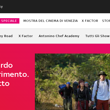
ky
O SPECIALE
MOSTRA DEL CINEMA DI VENEZIA
X FACTOR
STO
ey Road
X Factor
Antonino Chef Academy
Tutti Gli Show
ardo
rimento.
tto