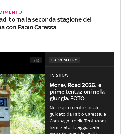
DIMENTO
d, torna la seconda stagione del
a con Fabio Caressa
FOTOGALLERY
1/15
TV SHOW
Money Road 2026, le
prime tentazioni nella
giungla. FOTO
Nell'esperimento sociale
guidato da Fabio Caressa, la
Compagnia delle Tentazioni
ha iniziato il viaggio dalla
centrale operativa nella