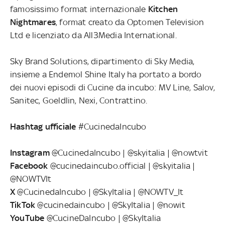
famosissimo format internazionale
Kitchen
Nightmares
, format creato da Optomen Television
Ltd e licenziato da All3Media International.
Sky Brand Solutions, dipartimento di Sky Media,
insieme a Endemol Shine Italy ha portato a bordo
dei nuovi episodi di Cucine da incubo: MV Line, Salov,
Sanitec, Goeldlin, Nexi, Contrattino.
Hashtag ufficiale
#CucinedaIncubo
Instagram
@CucinedaIncubo | @skyitalia | @nowtvit
Facebook
@cucinedaincubo.official | @skyitalia |
@NOWTVIt
X
@CucinedaIncubo | @SkyItalia | @NOWTV_It
TikTok
@cucinedaincubo | @SkyItalia | @nowit
YouTube
@CucineDaIncubo | @SkyItalia