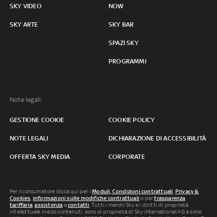
SKY VIDEO
NOW
SKY ARTE
SKY BAR
SPAZI SKY
PROGRAMMI
Note legali:
GESTIONE COOKIE
COOKIE POLICY
NOTE LEGALI
DICHIARAZIONE DI ACCESSIBILITÀ
OFFERTA SKY MEDIA
CORPORATE
Per il consumatore clicca qui per i
Moduli, Condizioni contrattuali
,
Privacy &
Cookies
,
informazioni sulle modifiche contrattuali
o per
trasparenza
tariffaria
,
assistenza
e
contatti
. Tutti i marchi Sky e i diritti di proprietà
intellettuale in essi contenuti, sono di proprietà di Sky international AG e sono