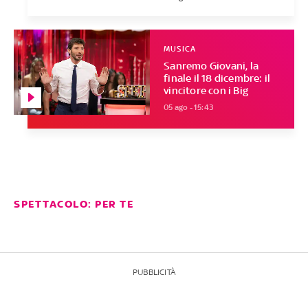
MUSICA
Sanremo Giovani, la
finale il 18 dicembre: il
vincitore con i Big
05 ago - 15:43
SPETTACOLO: PER TE
PUBBLICITÀ