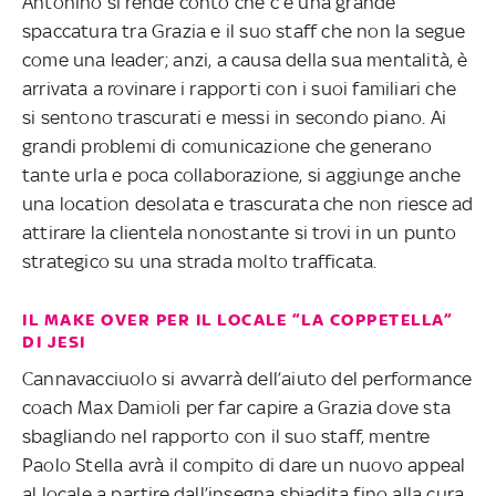
Antonino si rende conto che c’è una grande
spaccatura tra Grazia e il suo staff che non la segue
come una leader; anzi, a causa della sua mentalità, è
arrivata a rovinare i rapporti con i suoi familiari che
si sentono trascurati e messi in secondo piano. Ai
grandi problemi di comunicazione che generano
tante urla e poca collaborazione, si aggiunge anche
una location desolata e trascurata che non riesce ad
attirare la clientela nonostante si trovi in un punto
strategico su una strada molto trafficata.
IL MAKE OVER PER IL LOCALE “LA COPPETELLA”
DI JESI
Cannavacciuolo si avvarrà dell’aiuto del performance
coach Max Damioli per far capire a Grazia dove sta
sbagliando nel rapporto con il suo staff, mentre
Paolo Stella avrà il compito di dare un nuovo appeal
al locale a partire dall’insegna sbiadita fino alla cura