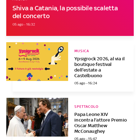
Shiva a Catania, la possibile scaletta
del concerto
05 ago - 16:32
MUSICA
Ypsigrock 2026, al via il
boutique festival
dell’estate a
Castelbuono
05 ago - 16:24
SPETTACOLO
Papa Leone XIV
incontra l'attore Premio
Oscar Matthew
McConaughey
05 ago - 15:47