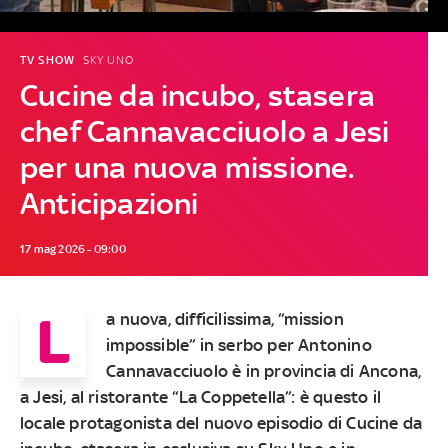
TV SHOW
SKY UNO
Cucine da incubo, stasera
chef Cannavacciuolo a Jesi
per una nuova missione.
Anticipazioni
17 mag 2026 - 09:00
L
a nuova, difficilissima, “mission
impossible” in serbo per Antonino
Cannavacciuolo è in provincia di Ancona,
a Jesi, al ristorante “La Coppetella”: è questo il
locale protagonista del nuovo episodio di Cucine da